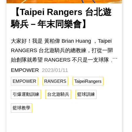
【Taipei Rangers 台北遊
騎兵－年末同樂會】
大家好！我是 黃柏偉 Brian Huang ，Taipei
RANGERS 台北遊騎兵的總教練，打從一開
始創隊就希望 RANGERS 不只是一支球隊，
還是一個大家庭。從國小到研究所，一路以來
EMPOWER
2023/01/11
都在團體中成長茁壯，跟大家的感情，保持到
EMPOWER
RANGERS
TaipeiRangers
現在，遇到困難時，他們會適時跳出來給予鼓
引爆運動訓練
台北遊騎兵
籃球訓練
勵，獲得殊榮時，他們會默默的替你開心，如
同家人一般，互相照顧，互相競爭，一起為共
籃球教學
同目標努力，這份情感，就是籃球帶來的價
值。 第一次舉辦 同學會，聚集了 U10 U12