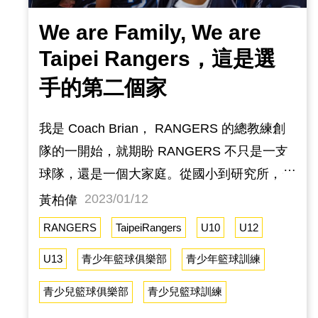
We are Family, We are
Taipei Rangers，這是選
手的第二個家
我是 Coach Brian， RANGERS 的總教練創
隊的一開始，就期盼 RANGERS 不只是一支
球隊，還是一個大家庭。從國小到研究所，一
路以來都在團體中成長茁壯，跟大家的感情，
2023/01/12
黃柏偉
保持到現在，遇到困難時，他們會適時跳出來
RANGERS
TaipeiRangers
U10
U12
給予鼓勵，獲得殊榮時，他們會默默的替你開
U13
青少年籃球俱樂部
青少年籃球訓練
心，如同家人一般，互相照顧，互相競爭，一
起為共同目標努力，這份情感，就是籃球帶來
青少兒籃球俱樂部
青少兒籃球訓練
的價值。第一次舉辦，同學會，聚集了