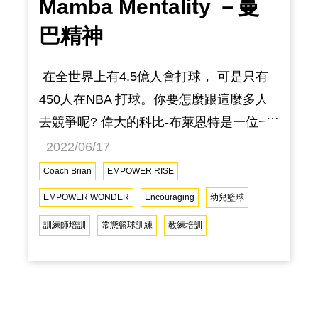
Mamba Mentality －曼
巴精神
在全世界上有4.5億人會打球， 可是只有
450人在NBA 打球。你要怎麼跟這麼多人
去競爭呢? 偉大的科比-布萊恩特是一位一
流的運動員。他是籃球運動中最有成就的
2022/06/17
投籃後衛之一，在洛杉磯湖人隊打了20個
Coach Brian
EMPOWER RISE
賽季，這包括了他高中畢業後的整個運動
EMPOWER WONDER
Encouraging
幼兒籃球
生涯。可以說，他被認為是這項運動的
訓練師培訓
常態籃球訓練
教練培訓
GOAT（有史以來最偉大的人）。然而，科
比所做的激勵世界的事情不僅僅是他的籃
球榮譽，而且還因為他的職業道德和他的
心態："曼巴精神"（The Mamba