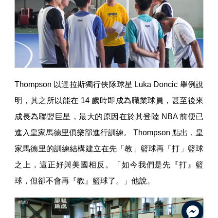
Thompson 以達拉斯獨行俠隊球星 Luka Doncic 舉例說
明，其之所以能在 14 歲時即成為職業球員，甚至後來
成長為聯盟巨星，最大的原因在於其登陸 NBA 前便已
進入皇家馬德里俱樂部進行訓練。 Thompson 點出，皇
家馬德里的訓練結構建立在先「教」籃球再「打」籃球
之上，這正好與美國相反。「如今我們是先『打』籃
球，但卻不會再『教』籃球了。」他說。