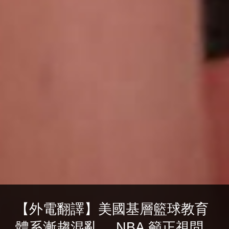
【外電翻譯】美國基層籃球教育
體系漸趨混亂， NBA 籲正視問