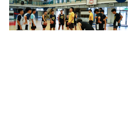
針對美國基層籃球教育體系中的混亂現況，目前 NBA
和美國籃球協會正在共同努力，前杜克大學教練 K 教練
――Mike Krzyzewski也在這個行列中。在某些國家的
基層籃球教育中，會要求教練具備證照或是通過某些能
力測試，不過要在幅員遼闊的美國比照辦理似乎有些不
切實際。「但我們確信，會有辦法能改進這個體系
的。」 Silver 說。