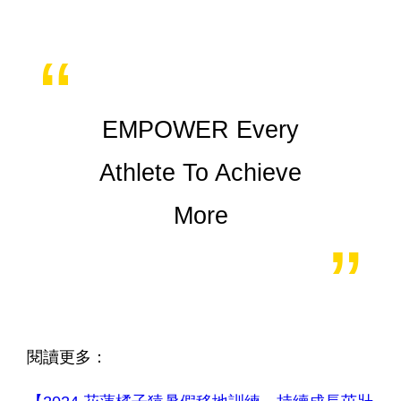
EMPOWER Every
Athlete To Achieve
More
閱讀更多：