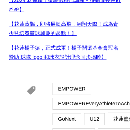
【2024 花蓮橘子猿暑假移地訓練－持續成長茁壯
🌱🌱】
【花蓮藍鵲，即將展翅高飛，翱翔天際！成為青
少兒培養籃球興趣的起點！】
【花蓮橘子猿，正式成軍！橘子關懷基金會冠名
贊助 球隊 logo 和球衣設計理念同步揭曉】
EMPOWER
EMPOWEREveryAthleteToAch
GoNext
U12
花蓮籃