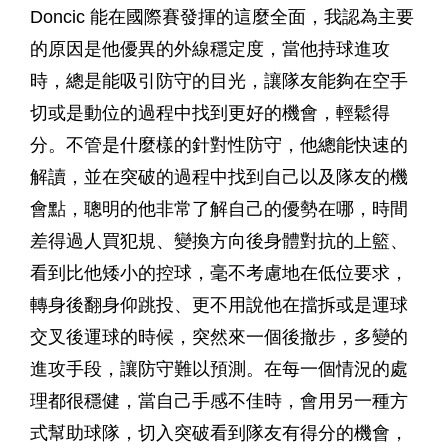
Doncic 能在國際賽發揮的這麼全面，我認為主要
的原因是他優異的外線穩定度，當他持球進攻
時，總是能吸引防守的目光，讓隊友能夠在空手
切或是動位的過程中找到更好的機會，輕鬆得
分。不管是什麼樣的針對性防守，他總能快速的
解讀，並在突破的過程中找到自己以及隊友的機
會點，聰明的他非常了解自己的優勢在哪，時間
差得過人買犯規、變換方向後身體對抗的上籃、
看到比他矮小的控球，毫不考慮地在低位要求，
轉身後翻身仰跳投、更不用說他在擋拆或是運球
交叉後運球的時候，突然來一個後撤步，多變的
進攻手段，讓防守難以預測。在每一個情況的處
理都很穩健，當自己手感不佳時，會用另一種方
式幫助球隊，切入突破看到隊友有得分的機會，