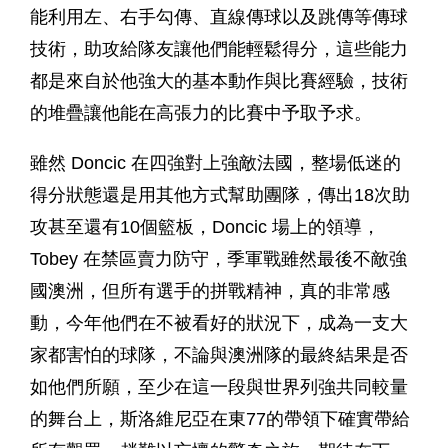
能利用左、右手勾傳、直線傳球以及跳傳等傳球
技術，助攻給隊友讓他們能輕鬆得分，這些能力
都是來自於他強大的基本動作與比賽經驗，技術
的堆疊讓他能在高張力的比賽中予取予求。
雖然 Doncic 在四強對上強敵法國，整場低迷的
得分狀態還是用其他方式幫助團隊，傳出18次助
攻甚至還有10個籃板，Doncic 場上的領導，
Tobey 在禁區賣力防守，季軍戰雖然最後不敵強
國澳洲，但所有選手的拼戰精神，真的非常感
動，今年他們在不被看好的狀況下，成為一支大
家都害怕的球隊，不論與澳洲隊的最終結果是否
如他們所願，至少在這一段與世界列強共同較量
的舞台上，斯洛維尼亞在東77的帶領下確實帶給