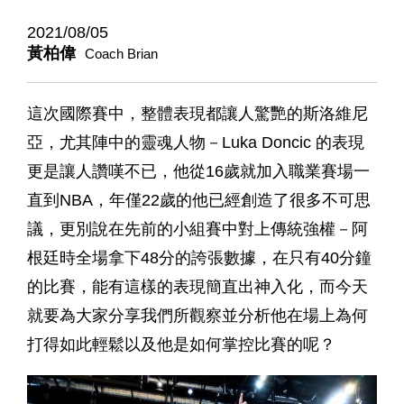
2021/08/05
黃柏偉
Coach Brian
這次國際賽中，整體表現都讓人驚艷的斯洛維尼
亞，尤其陣中的靈魂人物－Luka Doncic 的表現
更是讓人讚嘆不已，他從16歲就加入職業賽場一
直到NBA，年僅22歲的他已經創造了很多不可思
議，更別說在先前的小組賽中對上傳統強權－阿
根廷時全場拿下48分的誇張數據，在只有40分鐘
的比賽，能有這樣的表現簡直出神入化，而今天
就要為大家分享我們所觀察並分析他在場上為何
打得如此輕鬆以及他是如何掌控比賽的呢？