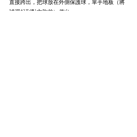
直接跨出，把球放在外側保護球，單手地板（將
球彈起到對方胸前）傳出。
（傳球訓練講解示範）
後撤步